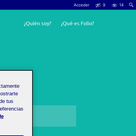
Acceder
9
14
Busc
Buscar:
¿Quién soy?
¿Qué es Folio?
ectamente
mostrarte
de tus
referencias
de