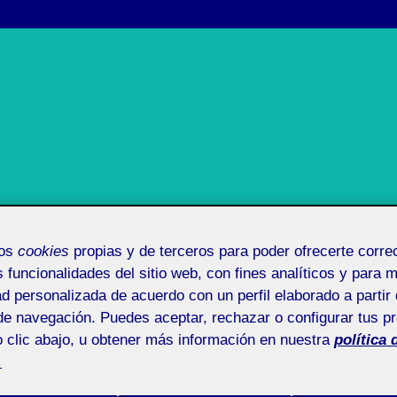
mos
cookies
propias y de terceros para poder ofrecerte corr
Publicado
en
Uncategorized
en
22 diciembre, 2024
s funcionalidades del sitio web, con fines analíticos y para 
el
ad personalizada de acuerdo con un perfil elaborado a partir 
de navegación. Puedes aceptar, rechazar o configurar tus p
 2
Pública
 clic abajo, u obtener más información en nuestra
política 
.