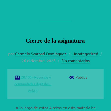
Cierre de la asignatura
Publ
por
Carmelo Scarpati Dominguez
Uncategorized
el
26 diciembre, 2025
Sin comentarios
20.105 - Recursos y
Pública
comunidades digitales -
Aula 1
A lo largo de estos 4 retos en esta materia he