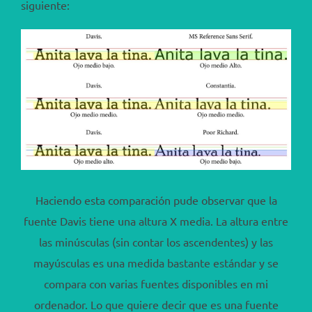
siguiente:
Haciendo esta comparación pude observar que la
fuente Davis tiene una altura X media. La altura entre
las minúsculas (sin contar los ascendentes) y las
mayúsculas es una medida bastante estándar y se
compara con varias fuentes disponibles en mi
ordenador. Lo que quiere decir que es una fuente