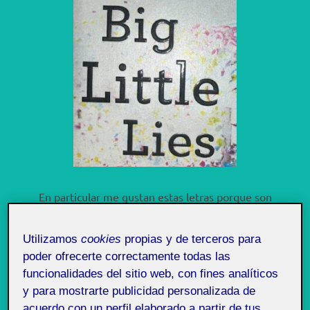
En particular me gustan estas letras porque son
elegantes, sobrias y atemporales, a pesar que el libro
es una novela orientada a un público joven/adulto la
Utilizamos
cookies
propias y de terceros para
poder ofrecerte correctamente todas las
tipografía comunica una seriedad no muy intensa y no
funcionalidades del sitio web, con fines analíticos
revela mucho (el libro es de misterio).
y para mostrarte publicidad personalizada de
acuerdo con un perfil elaborado a partir de tus