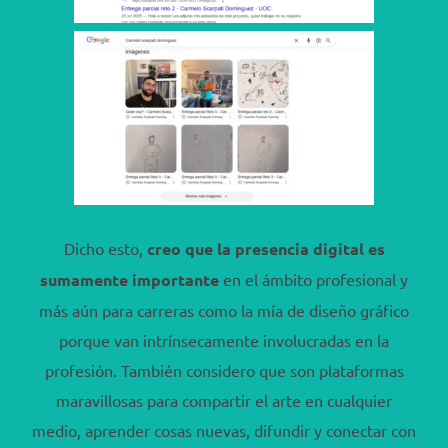
Dicho esto,
c
reo que l
a prese
ncia digital es
sumamente importante
en el ámbito profesional y
más aún para carreras como la mía de diseño gráfico
porque van intrínsecamente involucradas en la
profesión. También considero que son plataformas
maravillosas para compartir el arte en cualquier
medio, aprender cosas nuevas, difundir y conectar con