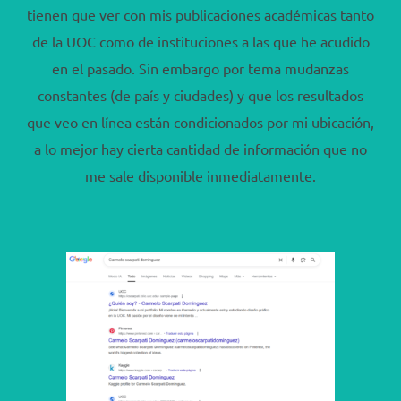
tienen que ver con mis publicaciones académicas tanto
de la UOC como de instituciones a las que he acudido
en el pasado. Sin embargo por tema mudanzas
constantes (de país y ciudades) y que los resultados
que veo en línea están condicionados por mi ubicación,
a lo mejor hay cierta cantidad de información que no
me sale disponible inmediatamente.