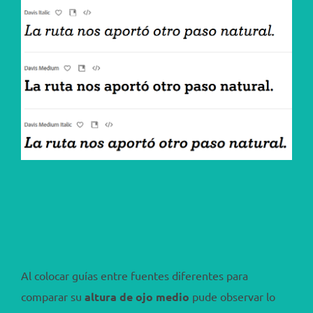
Al colocar guías entre fuentes diferentes para
comparar su
altura de ojo medio
pude observar lo