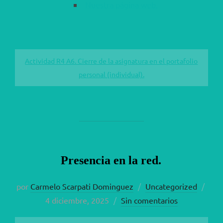
Nuestra página web.
Actividad R4 A6. Cierre de la asignatura en el portafolio
personal (individual).
Presencia en la red.
Publ
por
Carmelo Scarpati Dominguez
Uncategorized
el
4 diciembre, 2025
Sin comentarios