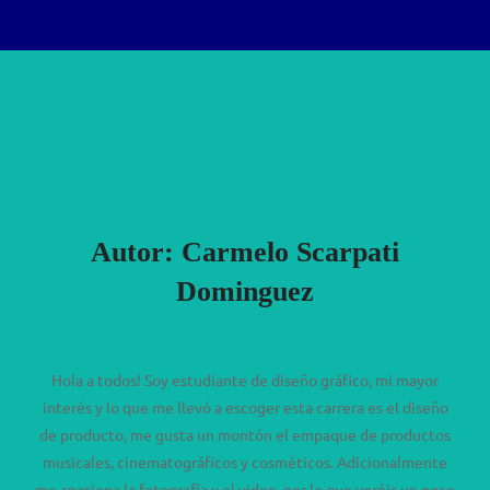
Saltar
Buscar:
al
ALTERN
contenido
Autor:
Carmelo Scarpati
Dominguez
Hola a todos! Soy estudiante de diseño gráfico, mi mayor
interés y lo que me llevó a escoger esta carrera es el diseño
de producto, me gusta un montón el empaque de productos
musicales, cinematográficos y cosméticos. Adicionalmente
me apasiona la fotografía y el video, por lo que veréis un poco