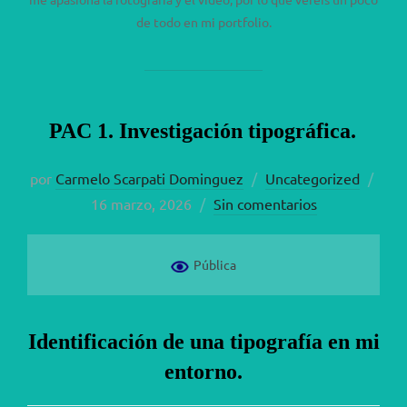
de todo en mi portfolio.
PAC 1. Investigación tipográfica.
Publ
por
Carmelo Scarpati Dominguez
Uncategorized
el
16 marzo, 2026
Sin comentarios
Pública
Identificación de una tipografía en mi
entorno.