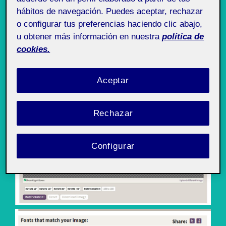
Parte 2: reconocimiento de la fuente.
hábitos de navegación. Puedes aceptar, rechazar
o configurar tus preferencias haciendo clic abajo,
u obtener más información en nuestra
política de
Usando la herramienta
Matcherator
para identificar
cookies.
fuentes de
FontSquirrel
; cargué la imagen para buscar
la fuente exacta o alguna parecida.
Aceptar
Rechazar
Configurar