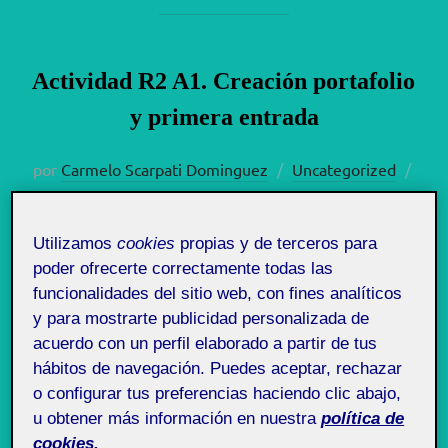
Actividad R2 A1. Creación portafolio
y primera entrada
Publ
por
Carmelo Scarpati Dominguez
Uncategorized
el
1 noviembre, 2025
Sin comentarios
Utilizamos
cookies
propias y de terceros para
20.105 - Recursos y
Pública
poder ofrecerte correctamente todas las
comunidades digitales -
funcionalidades del sitio web, con fines analíticos
y para mostrarte publicidad personalizada de
Aula 1
acuerdo con un perfil elaborado a partir de tus
hábitos de navegación. Puedes aceptar, rechazar
Hola a todos! éstas son las imágenes recopiladas
o configurar tus preferencias haciendo clic abajo,
relacionadas al diseño ético.
u obtener más información en nuestra
política de
cookies.