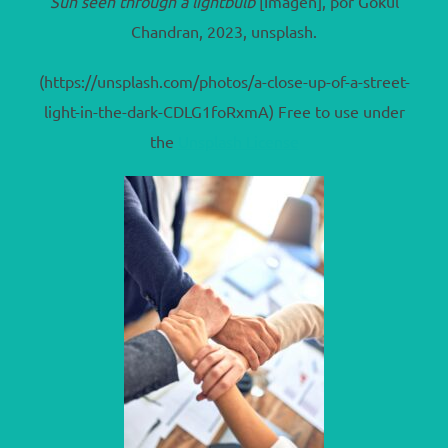
Sun seen through a lightbulb
[Imagen], por Gokul
Chandran, 2023, unsplash.
(https://unsplash.com/photos/a-close-up-of-a-street-
light-in-the-dark-CDLG1foRxmA) Free to use under
the
Unsplash License