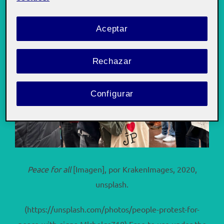
Aceptar
Rechazar
Configurar
Peace for all
[Imagen], por KrakenImages, 2020,
unsplash.
(https://unsplash.com/photos/people-protest-for-
peace-with-signs-Mlrholqs718) Free to use under the