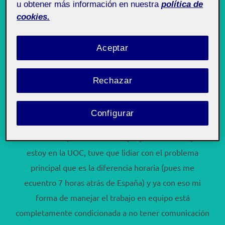
u obtener más información en nuestra
política de
manejamos en cada uno de los retos, a nivel personal
cookies.
he lidiado con diversas emociones que van desde la
frustración a la satisfacción; he cultivado y practicado
Aceptar
la paciencia y el civismo a la hora de trabajar en grupo
por lo que considero que fue una experiencia
Rechazar
académica bastante completa.
Problemáticas, soluciones y estrategias que tuve:
Configurar
Inicialmente, como todos los proyectos desde que
estoy en la UOC, tuve que lidiar con el problema
principal que es la diferencia horaria (pues me
ecuentro 7 horas atrás de España) y ya con eso mi
forma de manejar el trabajo en equipo está
completamente condicionada a no tener comunicación