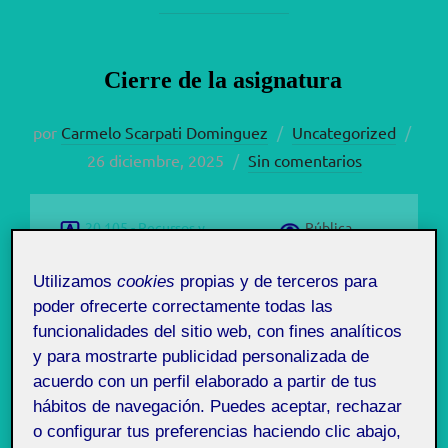
Cierre de la asignatura
Publ
por
Carmelo Scarpati Dominguez
Uncategorized
el
26 diciembre, 2025
Sin comentarios
20.105 - Recursos y
Pública
comunidades digitales -
Utilizamos
cookies
propias y de terceros para
Aula 1
poder ofrecerte correctamente todas las
funcionalidades del sitio web, con fines analíticos
A lo largo de estos 4 retos en esta materia he
y para mostrarte publicidad personalizada de
experimentado diversas formas de aprendizaje.
acuerdo con un perfil elaborado a partir de tus
hábitos de navegación. Puedes aceptar, rechazar
Educativamente ha sido enriquecedor avanzar
o configurar tus preferencias haciendo clic abajo,
progresivamente a lo largo de los contenidos que