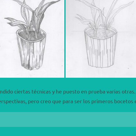
ndido ciertas técnicas y he puesto en prueba varias otras
rspectivas, pero creo que para ser los primeros bocetos