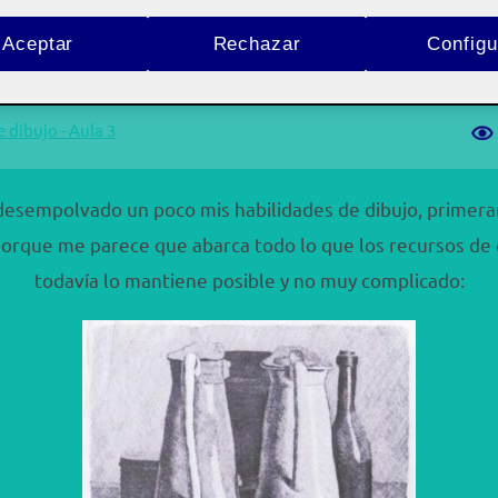
Aceptar
Rechazar
Configu
Publicado
Scarpati Dominguez
Uncategorized
1 octubre, 2025
Si
el
e dibujo - Aula 3
 desempolvado un poco mis habilidades de dibujo, primer
porque me parece que abarca todo lo que los recursos d
todavía lo mantiene posible y no muy complicado: