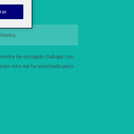
rar
n comentarios
Pública
amente he escogido trabajar con
e este reto me ha enseñado pero