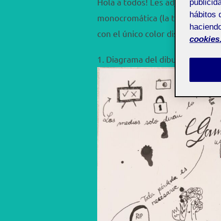
Hola a todos! Les adjunto mis a
publicid
hábitos 
monocromática (la tinta china y
haciendo
con el único color disruptivo s
cookies
1. Diagrama del dibujo sobre Ga