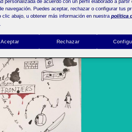
delantos de este proyecto, quise trabajar en su mayoría c
ad personalizada de acuerdo con un perfil elaborado a partir 
de navegación. Puedes aceptar, rechazar o configurar tus p
 yo seguimos en conversaciones para hacernos más amigos 
 clic abajo, u obtener más información en nuestra
política 
iendo el rojo que me parece toca bastante el tema que est
.
mes without frontiers
Aceptar
Rechazar
Configu