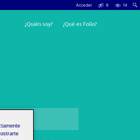
Acceder
9
14
Busc
Buscar:
¿Quién soy?
¿Qué es Folio?
ectamente
mostrarte