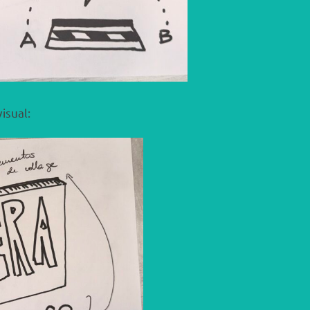
isual: