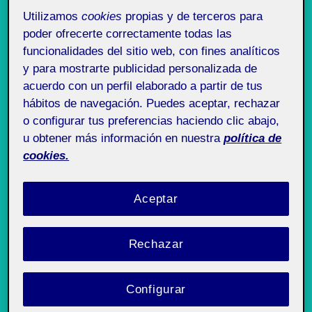
Utilizamos
cookies
propias y de terceros para
Publ
por
Carmelo Scarpati Dominguez
Uncategorized
poder ofrecerte correctamente todas las
el
23 octubre, 2025
Sin comentarios
funcionalidades del sitio web, con fines analíticos
y para mostrarte publicidad personalizada de
acuerdo con un perfil elaborado a partir de tus
20.124 - Taller de
Pública
hábitos de navegación. Puedes aceptar, rechazar
dibujo - Aula 3
o configurar tus preferencias haciendo clic abajo,
u obtener más información en nuestra
política de
cookies.
Hola a todos! Les adjunto mis adelantos de este
proyecto, quise trabajar en su mayoría con una paleta
bastante monocromática (la tinta china y yo seguimos
Aceptar
en conversaciones para hacernos más amigos y
aprender a trabajar juntos) con el único color
Rechazar
disruptivo siendo el rojo que me parece toca bastante
el tema que estamos tratando.
Configurar