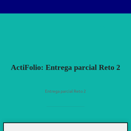
Saltar
Buscar:
al
ALTERN
contenido
ActiFolio:
Entrega parcial Reto 2
Entrega parcial Reto 2
Entrega parcial reto 2