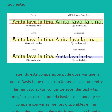
siguiente:
Haciendo esta comparación pude observar que la
fuente Davis tiene una altura X media. La altura entre
las minúsculas (sin contar los ascendentes) y las
mayúsculas es una medida bastante estándar y se
compara con varias fuentes disponibles en mi
ordenador. Lo que quiere decir que es una fuente