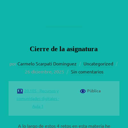
Cierre de la asignatura
Publ
por
Carmelo Scarpati Dominguez
Uncategorized
el
26 diciembre, 2025
Sin comentarios
20.105 - Recursos y
Pública
comunidades digitales -
Aula 1
A lo largo de estos 4 retos en esta materia he