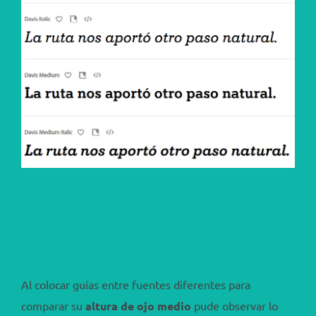
Al colocar guías entre fuentes diferentes para
comparar su
altura de ojo medio
pude observar lo