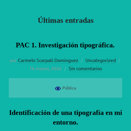
para
ver
Últimas entradas
el
contenido
PAC 1. Investigación tipográfica.
Publ
por
Carmelo Scarpati Dominguez
Uncategorized
el
16 marzo, 2026
Sin comentarios
Pública
Identificación de una tipografía en mi
entorno.