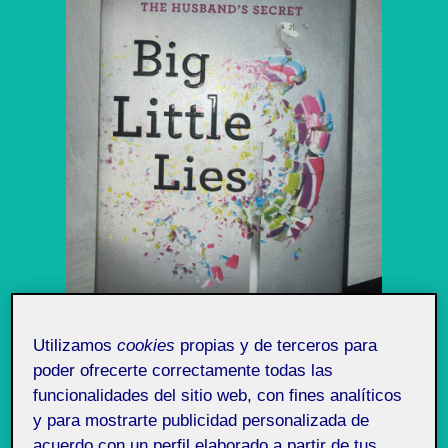
Utilizamos
cookies
propias y de terceros para
poder ofrecerte correctamente todas las
Analizaré el título que combina mayúsculas y
funcionalidades del sitio web, con fines analíticos
minúsculas.
y para mostrarte publicidad personalizada de
acuerdo con un perfil elaborado a partir de tus