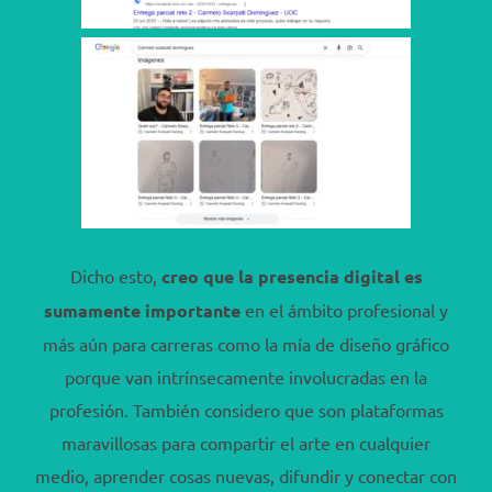
Dicho esto,
c
reo que l
a prese
ncia digital es
sumamente importante
en el ámbito profesional y
más aún para carreras como la mía de diseño gráfico
porque van intrínsecamente involucradas en la
profesión. También considero que son plataformas
maravillosas para compartir el arte en cualquier
medio, aprender cosas nuevas, difundir y conectar con