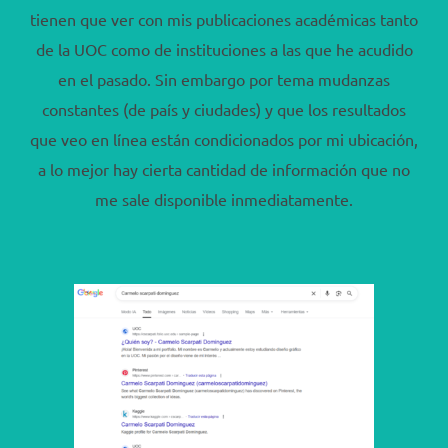
tienen que ver con mis publicaciones académicas tanto
de la UOC como de instituciones a las que he acudido
en el pasado. Sin embargo por tema mudanzas
constantes (de país y ciudades) y que los resultados
que veo en línea están condicionados por mi ubicación,
a lo mejor hay cierta cantidad de información que no
me sale disponible inmediatamente.