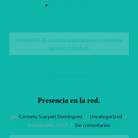
Nuestra página web.
Actividad R4 A6. Cierre de la asignatura en el portafolio
personal (individual).
Presencia en la red.
Publ
por
Carmelo Scarpati Dominguez
Uncategorized
el
4 diciembre, 2025
Sin comentarios